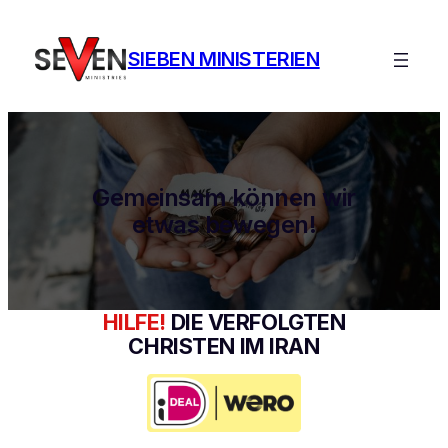
Ga
naar
SIEBEN MINISTERIEN
de
inhoud
Gemeinsam können wir
etwas bewegen!
HILFE!
DIE VERFOLGTEN
CHRISTEN IM IRAN