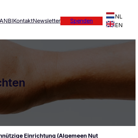
NL
ANBI
Kontakt
Newsletter
Spenden
EN
chten
innützige Einrichtung (Algemeen Nut