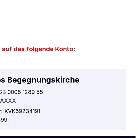
 auf das folgende Konto:
es Begegnungskirche
GB 0008 1289 55
L2AXXX
r: KVK69234191
4991