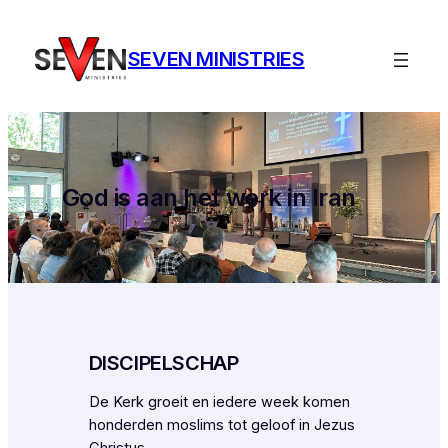
Ga
naar
SEVEN MINISTRIES
de
inhoud
God is aan het werk in Iran
DISCIPELSCHAP
De Kerk groeit en iedere week komen
honderden moslims tot geloof in Jezus