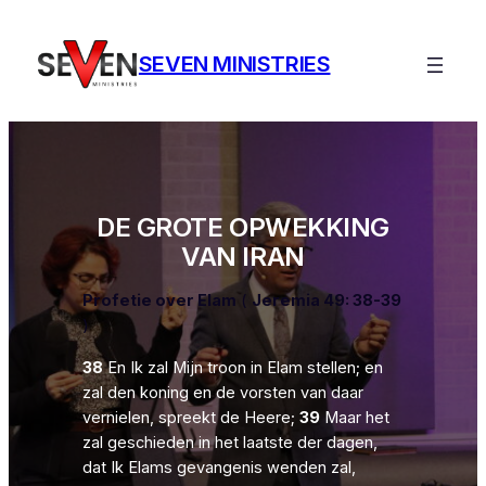
Ga
naar
SEVEN MINISTRIES
de
inhoud
DE GROTE OPWEKKING
VAN IRAN
Profetie over Elam
(
Jeremia 49: 38-39
)
38
En Ik zal Mijn troon in Elam stellen; en
zal den koning en de vorsten van daar
vernielen, spreekt de Heere;
39
Maar het
zal geschieden in het laatste der dagen,
dat Ik Elams gevangenis wenden zal,