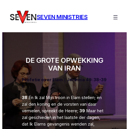
Ga
naar
SEVEN MINISTRIES
de
inhoud
DE GROTE OPWEKKING
VAN IRAN
Profetie over Elam
(
Jeremia 49: 38-39
)
38
En Ik zal Mijn troon in Elam stellen; en
zal den koning en de vorsten van daar
vernielen, spreekt de Heere;
39
Maar het
zal geschieden in het laatste der dagen,
dat Ik Elams gevangenis wenden zal,