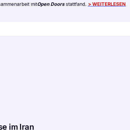
sammenarbeit mit
Open Doors
stattfand
.
> WEITERLESEN
se im Iran